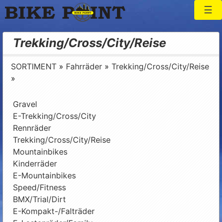
Togg
Bike Point
Trekking/Cross/City/Reise
SORTIMENT
»
Fahrräder
»
Trekking/Cross/City/Reise
»
Gravel
E-Trekking/Cross/City
Rennräder
Trekking/Cross/City/Reise
Mountainbikes
Kinderräder
E-Mountainbikes
Speed/Fitness
BMX/Trial/Dirt
E-Kompakt-/Falträder