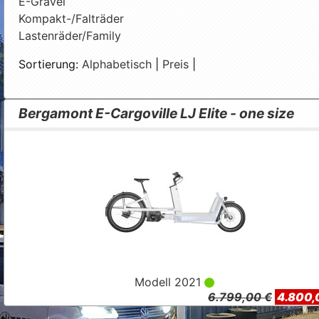
E-Gravel
Kompakt-/Falträder
Lastenräder/Family
Sortierung:
Alphabetisch
|
Preis
|
Bergamont E-Cargoville LJ Elite - one size
Modell 2021
6.799,00 €
4.800,