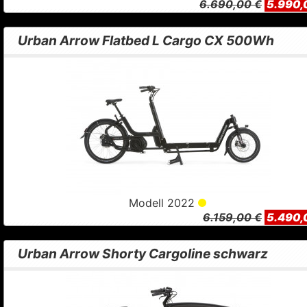
6.690,00 €
5.990,
Urban Arrow Flatbed L Cargo CX 500Wh
Modell 2022
6.159,00 €
5.490,
Urban Arrow Shorty Cargoline schwarz