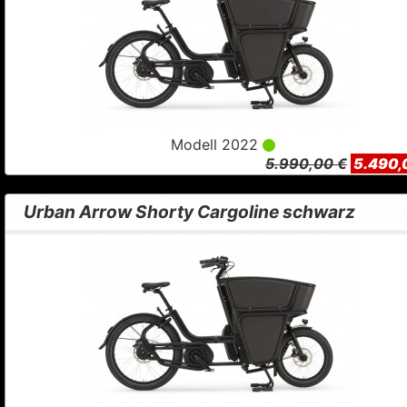
Modell 2022
5.990,00 €
5.490,
Urban Arrow Shorty Cargoline schwarz