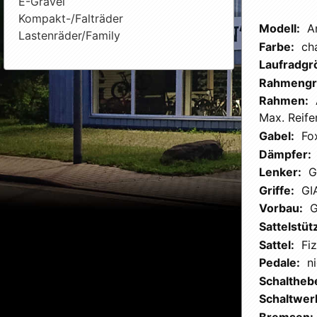
E-Gravel
Kompakt-/Falträder
Modell:
A
Lastenräder/Family
Farbe:
ch
Laufradgr
Rahmengr
Rahmen:
Max. Reife
Gabel:
Fo
Dämpfer:
Lenker:
G
Griffe:
GI
Vorbau:
G
Sattelstüt
Sattel:
Fi
Pedale:
n
Schalthebe
Schaltwer
Bremsen: