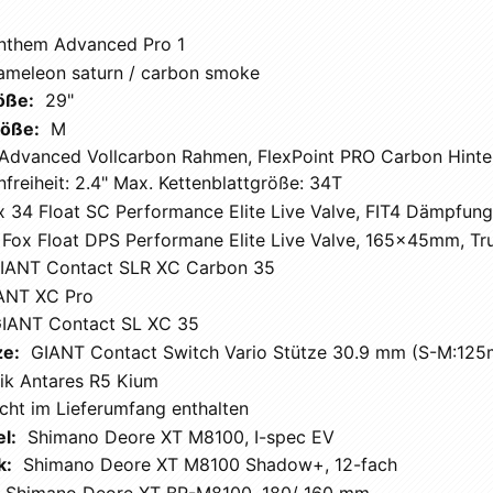
nthem Advanced Pro 1
ameleon saturn / carbon smoke
öße:
29"
öße:
M
Advanced Vollcarbon Rahmen, FlexPoint PRO Carbon Hint
nfreiheit: 2.4" Max. Kettenblattgröße: 34T
x 34 Float SC Performance Elite Live Valve, FIT4 Dämpfu
Fox Float DPS Performane Elite Live Valve, 165x45mm, Tr
IANT Contact SLR XC Carbon 35
ANT XC Pro
IANT Contact SL XC 35
ze:
GIANT Contact Switch Vario Stütze 30.9 mm (S-M:12
zik Antares R5 Kium
icht im Lieferumfang enthalten
l:
Shimano Deore XT M8100, I-spec EV
k:
Shimano Deore XT M8100 Shadow+, 12-fach
Shimano Deore XT BR-M8100, 180/ 160 mm