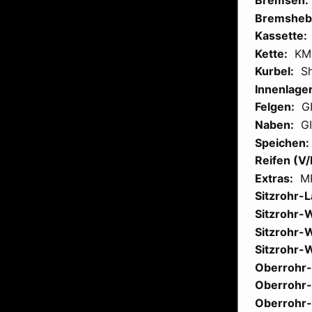
Bremshebe
Kassette:
Kette:
KM
Kurbel:
S
Innenlager
Felgen:
G
Naben:
G
Speichen:
Reifen (V/
Extras:
MR
Sitzrohr-
Sitzrohr-W
Sitzrohr-W
Sitzrohr-W
Oberrohr-
Oberrohr-
Oberrohr-