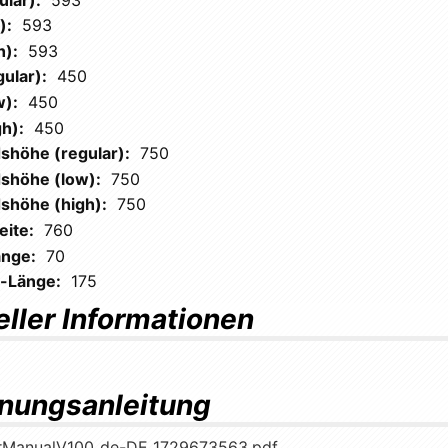
):
593
h):
593
ular):
450
w):
450
h):
450
shöhe (regular):
750
shöhe (low):
750
shöhe (high):
750
eite:
760
nge:
70
-Länge:
175
eller Informationen
nungsanleitung
rManualV100_de-DE_1729673563.pdf