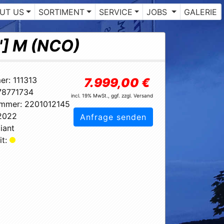
UT US
SORTIMENT
SERVICE
JOBS
GALERIE
"] M (NCO)
er:
111313
7.999,00 €
78771734
incl. 19% MwSt., ggf. zzgl. Versand
ummer:
2201012145
2022
Anfrage senden
iant
t: