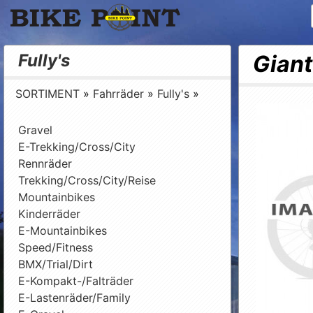
Bike Point
Fully's
Giant
SORTIMENT
»
Fahrräder
»
Fully's
»
Gravel
E-Trekking/Cross/City
Rennräder
Trekking/Cross/City/Reise
Mountainbikes
Kinderräder
E-Mountainbikes
Speed/Fitness
BMX/Trial/Dirt
E-Kompakt-/Falträder
E-Lastenräder/Family