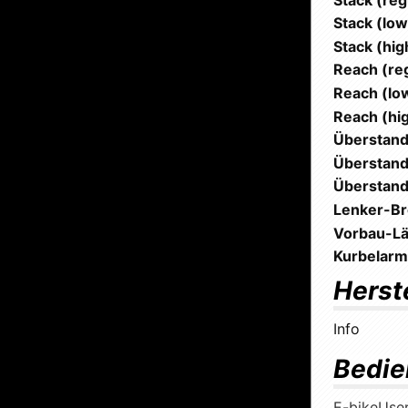
Stack (low
Stack (hig
Reach (reg
Reach (lo
Reach (hig
Überstand
Überstand
Überstand
Lenker-Br
Vorbau-Lä
Kurbelarm
Herst
Info
Bedie
E-bikeUse