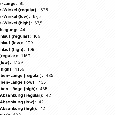
r-Länge:
95
-Winkel (regular):
67,5
r-Winkel (low):
67,5
r-Winkel (high):
67,5
biegung:
44
lauf (regular):
109
hlauf (low):
109
lauf (high):
109
regular):
1.159
(low):
1.159
high):
1.159
eben-Länge (regular):
435
eben-Länge (low):
435
eben-Länge (high):
435
-Absenkung (regular):
42
-Absenkung (low):
42
-Absenkung (high):
42
ular):
593