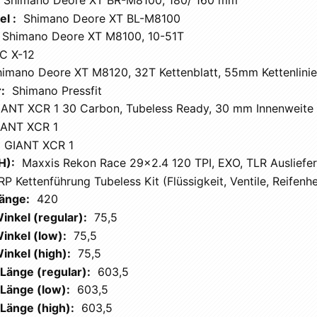
l :
Shimano Deore XT BL-M8100
Shimano Deore XT M8100, 10-51T
C X-12
himano Deore XT M8120, 32T Kettenblatt, 55mm Kettenlinie
:
Shimano Pressfit
IANT XCR 1 30 Carbon, Tubeless Ready, 30 mm Innenweite
IANT XCR 1
GIANT XCR 1
H):
Maxxis Rekon Race 29x2.4 120 TPI, EXO, TLR Ausliefe
P Kettenführung Tubeless Kit (Flüssigkeit, Ventile, Reifenhe
Länge:
420
inkel (regular):
75,5
inkel (low):
75,5
inkel (high):
75,5
Länge (regular):
603,5
Länge (low):
603,5
Länge (high):
603,5