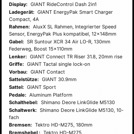
Display:
GIANT RideControl Dash 2in1
Ladegerät:
GIANT EnergyPak Smart Charger
Compact, 4A
Rahmen:
AluxX SL Rahmen, Integrierter Speed
Sensor, EnergyPak Plus kompatibel, 12x148mm
Gabel:
SR Suntour XCR 34 Air LO-R, 130mm
Federweg, Boost 15x110mm
Lenker:
GIANT Connect TR Riser 31.8, 20mm rise
Griffe:
GIANT Tactal single lock-on
Vorbau:
GIANT Contact
Sattelstütze:
GIANT 30.9mm
Sattel:
GIANT Sport
Pedale:
Aluminum Platform
Schalthebel:
Shimano Deore LinkGlide M5130
Schaltwerk:
Shimano Deore LinkGlide M5130, 10-
fach
Bremsen:
Tektro HD-M275, 180mm
Bremshebel :
Tektro HD-M275