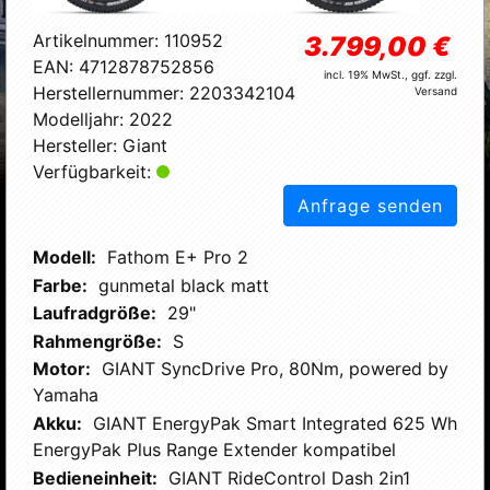
Artikelnummer:
110952
3.799,00 €
EAN:
4712878752856
incl. 19% MwSt., ggf. zzgl.
Herstellernummer:
2203342104
Versand
Modelljahr:
2022
Hersteller:
Giant
Verfügbarkeit:
Anfrage senden
Modell:
Fathom E+ Pro 2
Farbe:
gunmetal black matt
Laufradgröße:
29"
Rahmengröße:
S
Motor:
GIANT SyncDrive Pro, 80Nm, powered by
Yamaha
Akku:
GIANT EnergyPak Smart Integrated 625 Wh
EnergyPak Plus Range Extender kompatibel
Bedieneinheit:
GIANT RideControl Dash 2in1