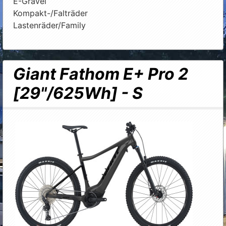
E-Gravel
Kompakt-/Falträder
Lastenräder/Family
Giant Fathom E+ Pro 2
[29"/625Wh] - S