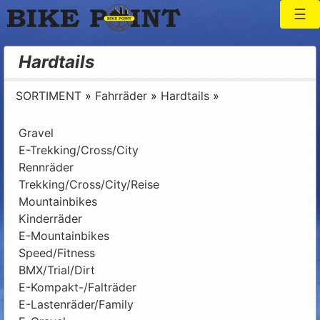
Togg
Bike Point
Hardtails
SORTIMENT
»
Fahrräder
»
Hardtails
»
Gravel
E-Trekking/Cross/City
Rennräder
Trekking/Cross/City/Reise
Mountainbikes
Kinderräder
E-Mountainbikes
Speed/Fitness
BMX/Trial/Dirt
E-Kompakt-/Falträder
E-Lastenräder/Family